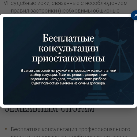
судебные иски, связанные с несоблюдением
правил застройки (необходимы обширные
знания в области Земельного кодекса РФ, а
также нормативно-правовых актов
регионального значения);
обжалование в судебном порядке сделок с
землей и признание их недействительными;
определение правильных границ участка с
занесением верной информации в реестр.
Т
ИПЫ УСЛУГ АДВОКАТА ПО
ЗЕМЕЛЬНЫМ СПОРАМ
Бесплатная консультация профессионального
юриста, включающая в себя анализ ситуации