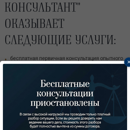
КОНСУЛЬТАНТ"
ОКАЗЫВАЕТ
СЛЕДУЮЩИЕ УСЛУГИ:
бесплатная первичная консультация опытного
адвоката;
юридический анализ представленных
клиентом документов;
помощь при расчете суммы неустойки;
грамотное составление документов (иски,
кассационные жалобы, претензии);
организация досудебных переговоров (мы
сделаем все от нас зависящее в рамках закона